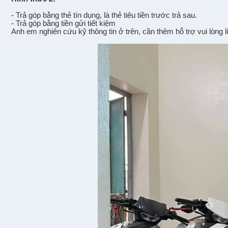
- Tr
ả
góp b
ằ
ng th
ẻ
tín d
ụ
ng, là th
ẻ
tiêu ti
ề
n tr
ư
ớ
c tr
ả
sau.
- Tr
ả
góp b
ằ
ng ti
ề
n g
ử
i ti
ế
t ki
ệ
m
Anh em nghiên c
ứ
u k
ỹ
thông tin
ở
trên, c
ầ
n thêm h
ỗ
tr
ợ
vui lòng l