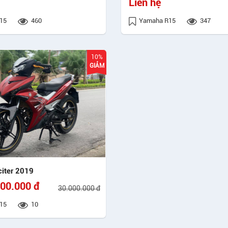
Liên hệ
15
460
Yamaha R15
347
10%
GIẢM
iter 2019
00.000 đ
30.000.000 đ
15
10