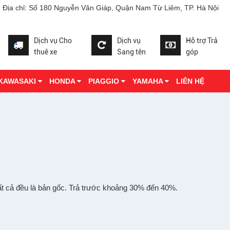
Địa chỉ: Số 180 Nguyễn Văn Giáp, Quận Nam Từ Liêm, TP. Hà Nội
Dịch vụ Cho
Dịch vụ
Hỗ trợ Trả
thuê xe
Sang tên
góp
 KAWASAKI
HONDA
PIAGGIO
YAMAHA
LIÊN HỆ
ấ
t c
ả
đ
ề
u là b
ả
n g
ố
c. Tr
ả
tr
ư
ớ
c kho
ả
ng 30%
đ
ế
n 40%.