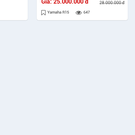
Giá:
25.000.000 đ
28.000.000 đ
Yamaha R15
647