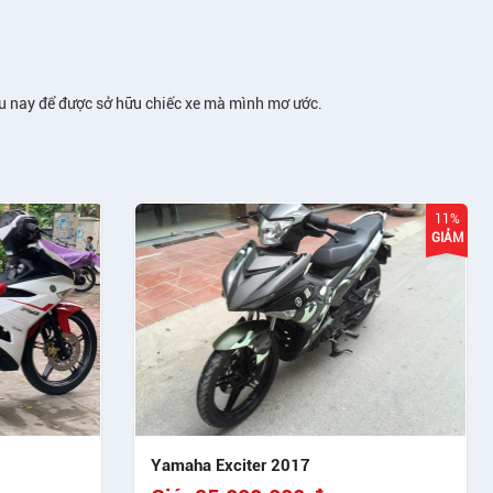
âu nay để được sở hữu chiếc xe mà mình mơ ước.
11%
GIẢM
Yamaha Exciter 2017