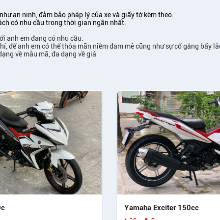
như an ninh, đảm bảo pháp lý của xe và giấy tờ kèm theo.
ách có nhu cầu trong thời gian ngắn nhất.
với anh em đang có nhu cầu.
 phí, để anh em có thể thỏa mãn niềm đam mê cũng như sự cố gắng bấy l
 dạng về mẫu mã, đa dạng về giá
0c
Yamaha Exciter 150cc