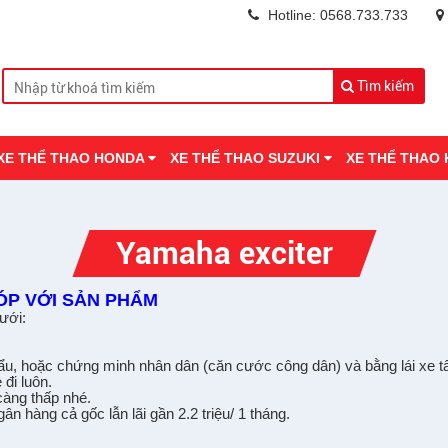
Hotline: 0568.733.733
Tìm kiếm
XE THỂ THAO HONDA
XE THỂ THAO SUZUKI
XE THỂ THAO
Yamaha exciter
P VỚI SẢN PHẨM
dư
ớ
i:
ẩ
u, ho
ặ
c ch
ứ
ng minh nhân dân (căn cư
ớ
c công dân) và b
ằ
ng lái xe t
 đi luôn.
càng th
ấ
p nhé.
gân hàng c
ả
g
ố
c l
ẫ
n lãi g
ầ
n 2.2 tri
ệ
u/ 1 tháng.