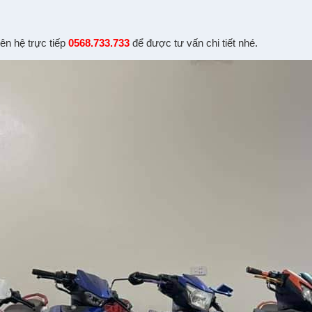
iên hệ
tr
ự
c ti
ế
p
0568.733.733
đ
ể
đư
ợ
c t
ư v
ấ
n chi ti
ế
t nhé.