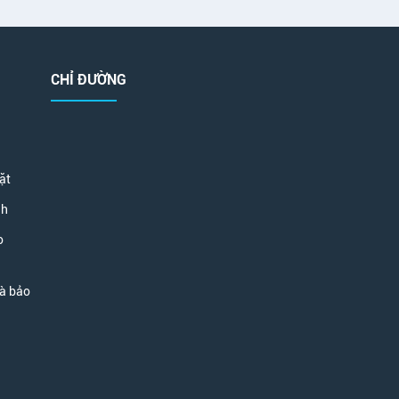
CHỈ ĐƯỜNG
ặt
nh
o
và bảo