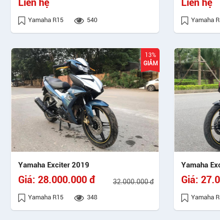
Liên hệ
Liên hệ
Yamaha R15
540
Yamaha R
13%
GIẢM
Yamaha Exciter 2019
Yamaha Exc
Giá:
28.000.000 đ
Giá:
27.0
32.000.000 đ
Yamaha R15
348
Yamaha R