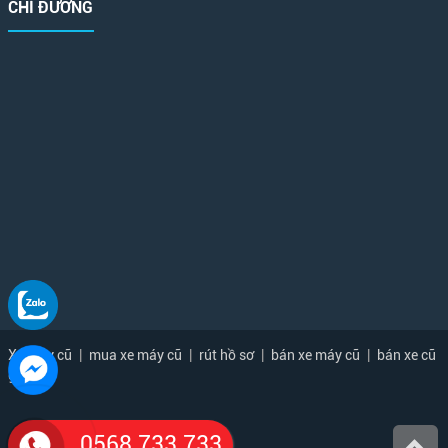
CHỈ ĐƯỜNG
Xe máy cũ
|
mua xe máy cũ
|
rút hồ sơ
|
bán xe máy cũ
|
bán xe cũ
giá rẻ
0568.733.733