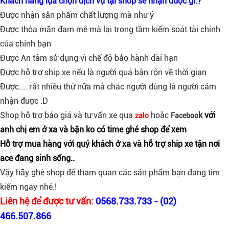
Khách hàng lựa chọn dịch vụ tại shop sẽ nhận được gì.?
Được nhận sản phẩm chất lượng mà như ý
Được thỏa mãn đam mê mà lại trong tầm kiểm soát tài chính
của chính bạn
Được An tâm sử dụng vì chế độ bảo hành dài hạn
Được hỗ trợ ship xe nếu là người quá bận rộn về thời gian
Được.... rất nhiều thứ nữa mà chắc người dùng là người cảm
nhận được :D
Shop hỗ trợ báo giá và tư vấn xe qua
hoặc
k
với
zalo
Faceboo
anh chị em ở xa và bận ko có time ghé shop để xem
Hỗ trợ mua hàng với quý khách ở xa và hỗ trợ ship xe tận nơi
ace đang sinh sống..
Vậy hãy ghé shop để tham quan các sản phẩm bạn đang tìm
kiếm ngay nhé.!
Liên hệ để được tư vấn:
0568.733.733 - (02)
466.507.866