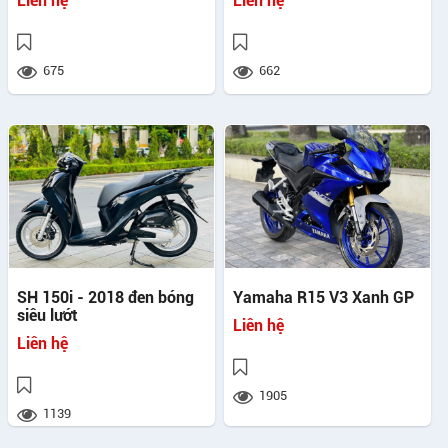
Liên hệ
Liên hệ
675
662
SH 150i - 2018 đen bóng
Yamaha R15 V3 Xanh GP
siêu lướt
Liên hệ
Liên hệ
1905
1139