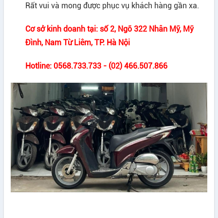
Rất vui và mong được phục vụ khách hàng gần xa.
Cơ sở kinh doanh tại: số 2, Ngõ 322 Nhân Mỹ, Mỹ
Đình, Nam Từ Liêm, TP. Hà Nội
Hotline: 0568.733.733 - (02) 466.507.866