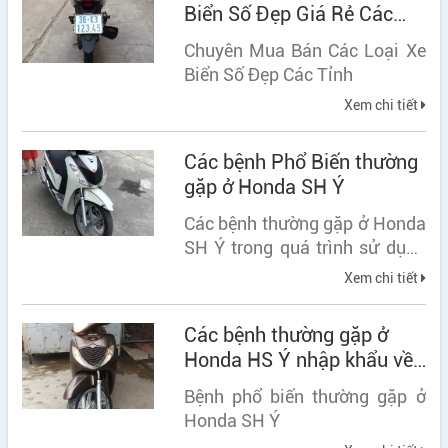
Biển Số Đẹp Giá Rẻ Các
Tỉnh
Chuyên Mua Bán Các Loại Xe
Biển Số Đẹp Các Tỉnh
Xem chi tiết
Các bệnh Phổ Biến thường
gặp ở Honda SH Ý
Các bệnh thường gặp ở Honda
SH Ý trong quá trình sử dụng
Honda SH Ý là dòng xe tay ga
Xem chi tiết
cao cấp được đánh giá cao về
độ bền máy móc ở thị trường
Các bệnh thường gặp ở
Việt Nam. Tuy công nghệ vượt
Honda HS Ý nhập khẩu về
trội và bền bỉ nhưng thỉnh
Việt Nam
thoảng...
Bệnh phổ biến thường gặp ở
Honda SH Ý