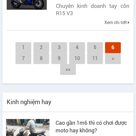
Chuyên kinh doanh tay côn
R15 V3
Xem chi tiết
1
2
3
4
5
6
7
8
9
10
11
»
»»
Kinh nghiệm hay
Cao gần 1m6 thì có chơi được
moto hay không?