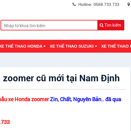
Hotline: 0568.733.733
Tìm kiếm
XE THỂ THAO HONDA
XE THỂ THAO SUZUKI
XE THỂ THAO
 zoomer cũ mới tại Nam Định
 mẫu xe Honda zoomer
Zin, Chất, Nguyên Bản.. đã qua
.733