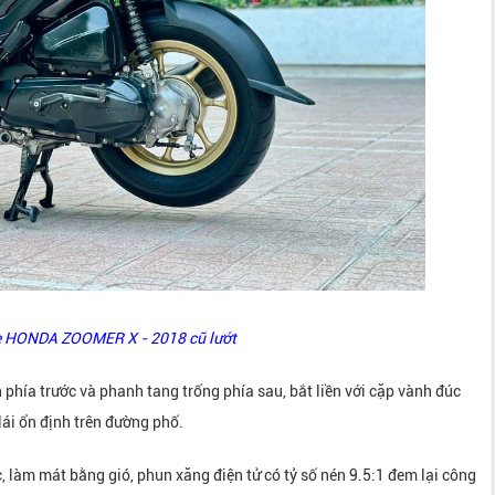
e HONDA ZOOMER X - 2018 cũ lướt
ía trước và phanh tang trống phía sau, bắt liền với cặp vành đúc
lái ổn định trên đường phố.
 làm mát bằng gió, phun xăng điện tử có tỷ số nén 9.5:1 đem lại công