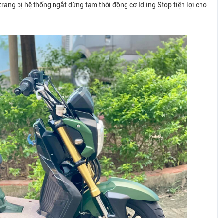
rang bị hệ thống ngắt dừng tạm thời động cơ Idling Stop tiện lợi cho